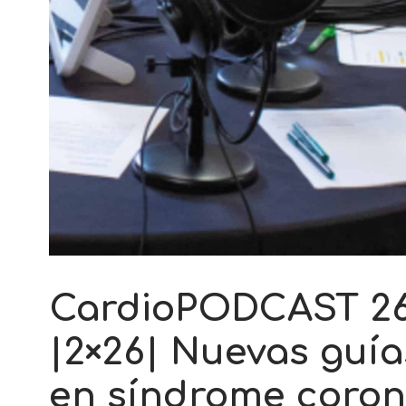
CardioPODCAST 2
|2×26| Nuevas guía
en síndrome coron