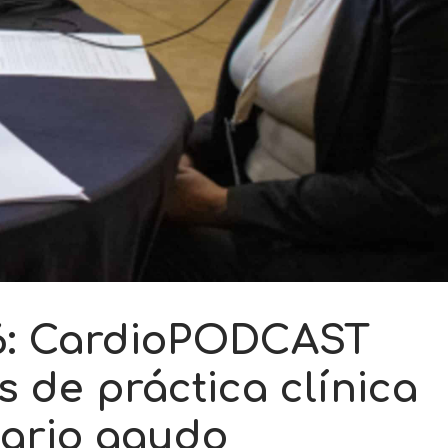
6: CardioPODCAST
s de práctica clínica
ario agudo