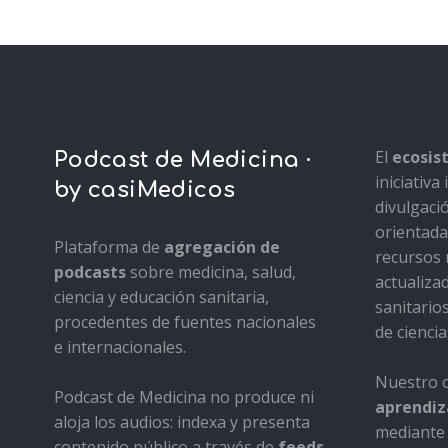
El
ecosi
Podcast de Medicina ·
iniciativ
by casiMedicos
divulgaci
orientada 
Plataforma de
agregación de
recursos 
podcasts
sobre medicina, salud,
actualiza
ciencia y educación sanitaria,
sanitario
procedentes de fuentes nacionales
de ciencia
e internacionales.
Nuestro o
Podcast de Medicina no produce ni
aprendiza
aloja los audios: indexa y presenta
mediante 
contenido público a través de
feeds