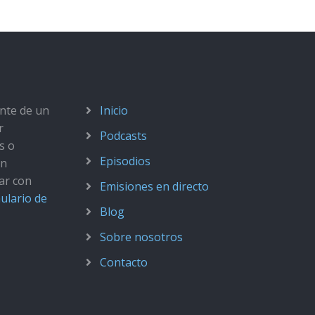
ante de un
Inicio
r
Podcasts
s o
Episodios
ún
ar con
Emisiones en directo
ulario de
Blog
Sobre nosotros
Contacto