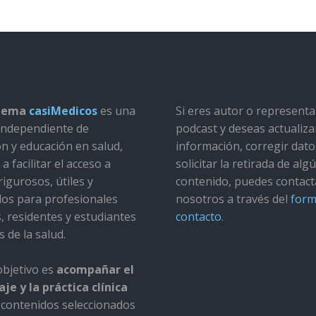
stema
casiMedicos
es una
Si eres autor o represent
a independiente de
podcast y deseas actualiza
ón y educación en salud,
información, corregir dato
a facilitar el acceso a
solicitar la retirada de alg
rigurosos, útiles y
contenido, puedes contact
dos para profesionales
nosotros a través del
form
s, residentes y estudiantes
contacto
.
s de la salud.
bjetivo es
acompañar el
je y la práctica clínica
contenidos seleccionados