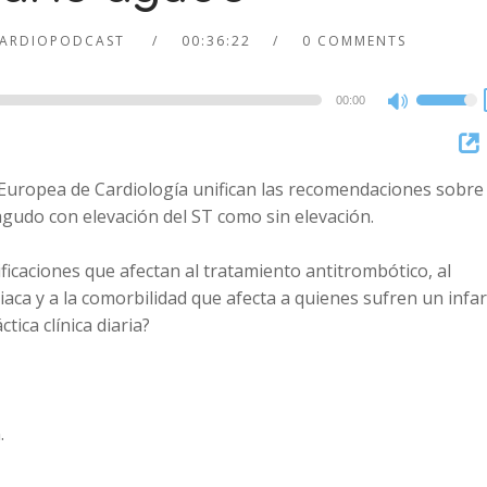
ARDIOPODCAST
00:36:22
0 COMMENTS
00:00
Use
Up/Dow
Arrow
ad Europea de Cardiología unifican las recomendaciones sobre 
keys
gudo con elevación del ST como sin elevación.
to
increase
icaciones que afectan al tratamiento antitrombótico, al
or
aca y a la comorbilidad que afecta a quienes sufren un infar
decreas
tica clínica diaria?
volume.
.