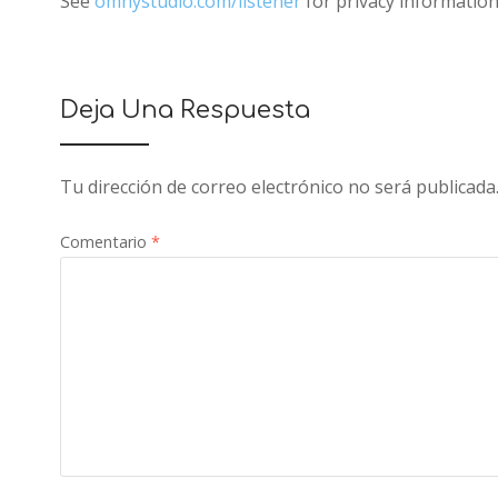
See
omnystudio.com/listener
for privacy information
Deja Una Respuesta
Tu dirección de correo electrónico no será publicada
Comentario
*