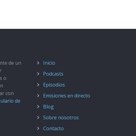
ante de un
Inicio
r
Podcasts
s o
Episodios
ún
ar con
Emisiones en directo
ulario de
Blog
Sobre nosotros
Contacto