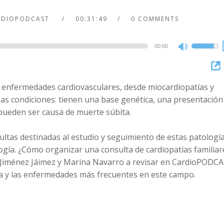
RDIOPODCAST
00:31:49
0 COMMENTS
00:00
Use
Up/Dow
Arrow
e enfermedades cardiovasculares, desde miocardiopatías y
keys
ias condiciones: tienen una base genética, una presentación
to
pueden ser causa de muerte súbita.
increase
or
sultas destinadas al estudio y seguimiento de estas patologí
decreas
logía. ¿Cómo organizar una consulta de cardiopatías familiar
volume.
n Jiménez Jáimez y Marina Navarro a revisar en CardioPODC
ca y las enfermedades más frecuentes en este campo.