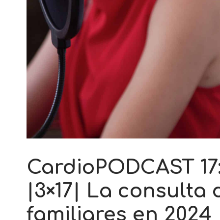
CardioPODCAST 17
|3×17| La consulta
familiares en 2024