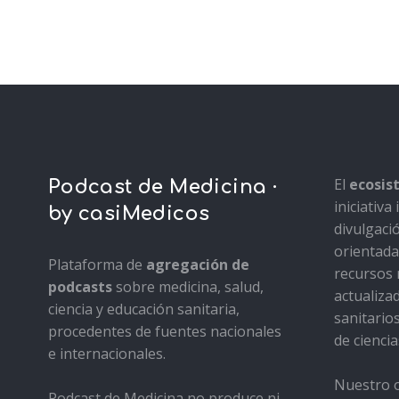
El
ecosi
Podcast de Medicina ·
iniciativ
by casiMedicos
divulgaci
orientada 
Plataforma de
agregación de
recursos 
podcasts
sobre medicina, salud,
actualiza
ciencia y educación sanitaria,
sanitario
procedentes de fuentes nacionales
de ciencia
e internacionales.
Nuestro o
Podcast de Medicina no produce ni