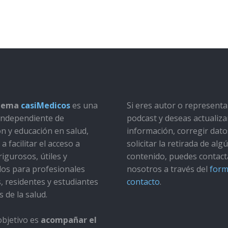
stema
casiMedicos
es una
Si eres autor o represent
a independiente de
podcast y deseas actualiza
ón y educación en salud,
información, corregir dato
a facilitar el acceso a
solicitar la retirada de alg
rigurosos, útiles y
contenido, puedes contact
dos para profesionales
nosotros a través del
form
s, residentes y estudiantes
contacto
.
s de la salud.
bjetivo es
acompañar el