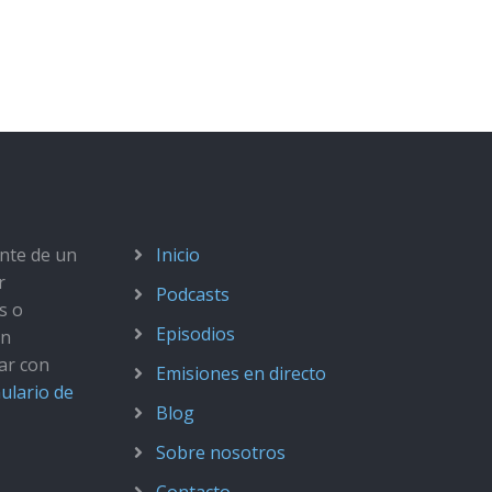
ante de un
Inicio
r
Podcasts
s o
Episodios
ún
ar con
Emisiones en directo
ulario de
Blog
Sobre nosotros
Contacto