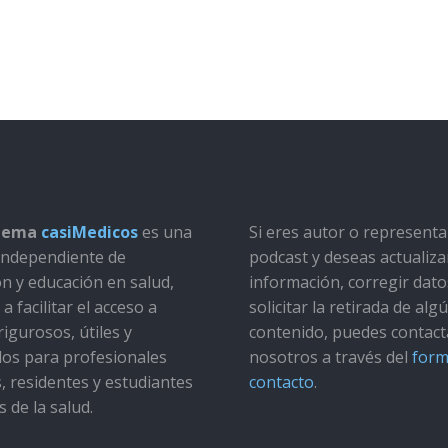
stema
casiMedicos
es una
Si eres autor o represent
a independiente de
podcast y deseas actualiza
ón y educación en salud,
información, corregir dato
a facilitar el acceso a
solicitar la retirada de alg
rigurosos, útiles y
contenido, puedes contact
dos para profesionales
nosotros a través del
form
s, residentes y estudiantes
contacto
.
s de la salud.