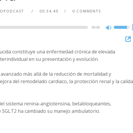
IOPODCAST
00:34:40
0 COMMENTS
00:00
Use
Up/Dow
Arrow
educida constituye una enfermedad crónica de elevada
keys
nterindividual en su presentación y evolución.
to
increase
 avanzado más allá de la reducción de mortalidad y
or
jora del remodelado cardiaco, la protección renal y la calid
decreas
volume.
el sistema renina-angiotensina, betabloqueantes,
de SGLT2 ha cambiado su manejo ambulatorio.