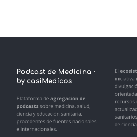
El
ecosi
Podcast de Medicina ·
iniciativ
by casiMedicos
divulgaci
orientada 
Plataforma de
agregación de
recursos 
podcasts
sobre medicina, salud,
actualiza
ciencia y educación sanitaria,
sanitario
procedentes de fuentes nacionales
de ciencia
e internacionales.