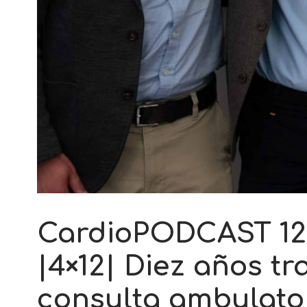
CardioPODCAST 12
|4×12| Diez años tr
consulta ambulato