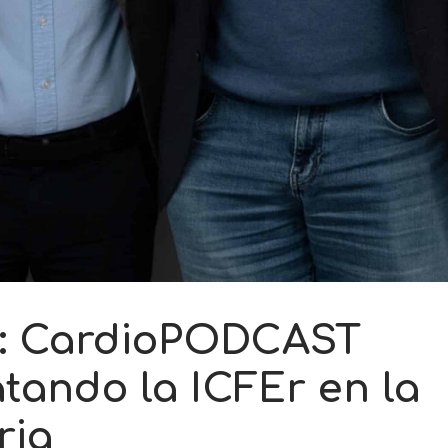
: CardioPODCAST
atando la ICFEr en la
ria