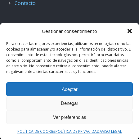
Contacto
Gestionar consentimiento
Para ofrecer las mejores experiencias, utilizamos tecnologías como las
cookies para almacenar y/o acceder a la información del dispositivo. El
consentimiento de estas tecnologías nos permitirá procesar datos
como el comportamiento de navegación o las identificaciones únicas
en este sitio. No consentir o retirar el consentimiento, puede afectar
negativamente a ciertas características y funciones.
© 2018–2026
Podcast de Medicina · by casiMedicos
.
Aceptar
Proyecto nacido como
Radio casiMedicos
e integrado en el
ecosistema
casiMedicos
. Los contenidos pertenecen a sus
Denegar
autores originales y se muestran mediante
feeds oficiales
.
Ver preferencias
Aviso legal
·
Política de privacidad
·
Política de cookies
POLÍTICA DE COOKIES
POLÍTICA DE PRIVACIDAD
AVISO LEGAL