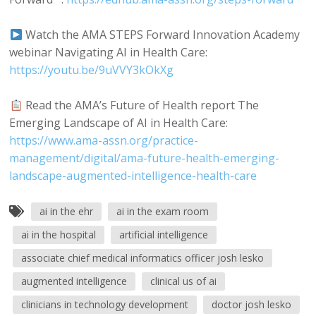
Watch the AMA STEPS Forward Innovation Academy
webinar Navigating AI in Health Care:
https://youtu.be/9uVVY3kOkXg
Read the AMA’s Future of Health report The
Emerging Landscape of AI in Health Care:
https://www.ama-assn.org/practice-
management/digital/ama-future-health-emerging-
landscape-augmented-intelligence-health-care
ai in the ehr
ai in the exam room
ai in the hospital
artificial intelligence
associate chief medical informatics officer josh lesko
augmented intelligence
clinical us of ai
clinicians in technology development
doctor josh lesko