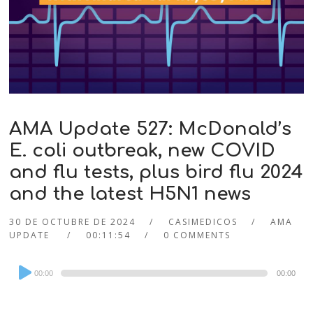
AMA Update 527: McDonald’s
E. coli outbreak, new COVID
and flu tests, plus bird flu 2024
and the latest H5N1 news
30 DE OCTUBRE DE 2024
CASIMEDICOS
AMA
UPDATE
00:11:54
0 COMMENTS
Audio
00:00
00:00
Player