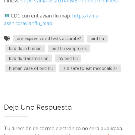
Illness:
https://ama-assn.co/CME_FoodborneIllness
CDC current avian flu map:
https://ama-
assn.co/avianflu_map
are expired covid tests accurate?
bird flu
bird flu in human
bird flu symptoms
bird flu transmission
h5 bird flu
human case of bird flu
is it safe to eat mcdonald's?
Deja Una Respuesta
Tu dirección de correo electrónico no será publicada.