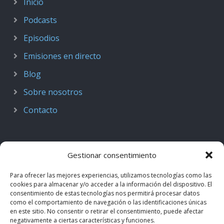
Inicio
Podcasts
Episodios
Emisiones en directo
Blog
Sobre nosotros
Contacto
Gestionar consentimiento
Para ofrecer las mejores experiencias, utilizamos tecnologías como las
cookies para almacenar y/o acceder a la información del dispositivo. El
consentimiento de estas tecnologías nos permitirá procesar datos
como el comportamiento de navegación o las identificaciones únicas
en este sitio. No consentir o retirar el consentimiento, puede afectar
negativamente a ciertas características y funciones.