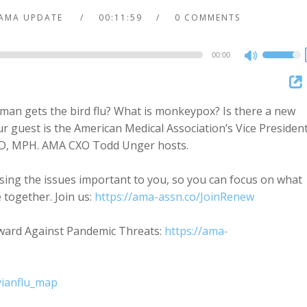
AMA UPDATE
00:11:59
0 COMMENTS
00:00
Use
Up/Dow
Arrow
uman gets the bird flu? What is monkeypox? Is there a new
keys
 guest is the American Medical Association’s Vice President
to
, JD, MPH. AMA CXO Todd Unger hosts.
increase
or
sing the issues important to you, so you can focus on what
decreas
 together. Join us:
https://ama-assn.co/JoinRenew
volume.
ward Against Pandemic Threats:
https://ama-
vianflu_map