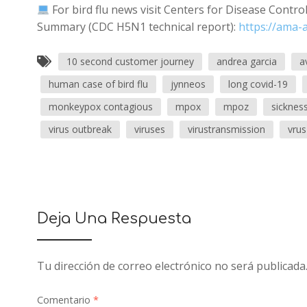
For bird flu news visit Centers for Disease Contr
Summary (CDC H5N1 technical report):
https://ama
10 second customer journey
andrea garcia
a
human case of bird flu
jynneos
long covid-19
monkeypox contagious
mpox
mpoz
sicknes
virus outbreak
viruses
virustransmission
vrus
Deja Una Respuesta
Tu dirección de correo electrónico no será publicada
Comentario
*