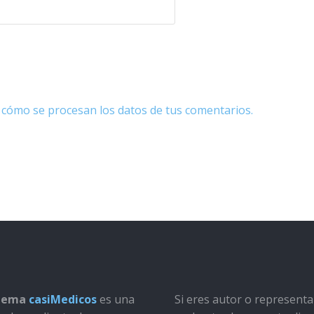
cómo se procesan los datos de tus comentarios.
stema
casiMedicos
es una
Si eres autor o represent