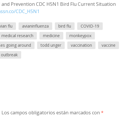
ol and Prevention CDC H5N1 Bird Flu Current Situation
-assn.co/CDC_H5N1
vian flu
avianinfluenza
bird flu
COVID-19
medical research
medicine
monkeypox
ses going around
todd unger
vaccination
vaccine
 outbreak
.
Los campos obligatorios están marcados con
*