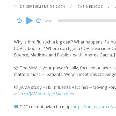
11 DE SEPTIEMBRE DE 2024
CASIMEDICOS
Audio
00:00
Player
Why is bird flu such a big deal? What happens if a h
COVID booster? Where can I get a COVID vaccine? Our
Science, Medicine and Public Health, Andrea Garcia
The AMA is your powerful ally, focused on addres
matters most — patients. We will meet this challenge
JAMA study – H5 Influenza Vaccines—Moving For
assn.co/JAMAstudy_H5vaccines
CDC current avian flu map:
https://ama-assn.co/a