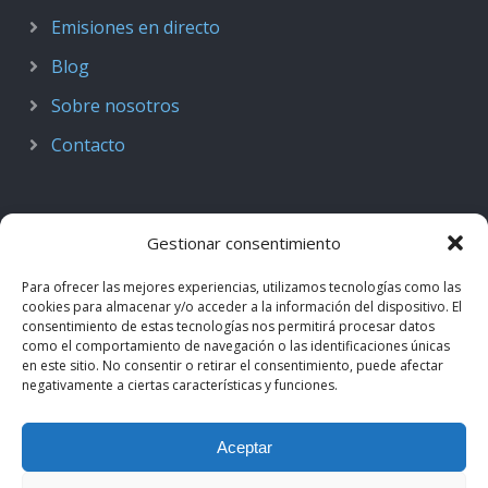
Emisiones en directo
Blog
Sobre nosotros
Contacto
Gestionar consentimiento
Para ofrecer las mejores experiencias, utilizamos tecnologías como las
cookies para almacenar y/o acceder a la información del dispositivo. El
consentimiento de estas tecnologías nos permitirá procesar datos
como el comportamiento de navegación o las identificaciones únicas
en este sitio. No consentir o retirar el consentimiento, puede afectar
negativamente a ciertas características y funciones.
© 2018–2026
Podcast de Medicina · by casiMedicos
.
Aceptar
Proyecto nacido como
Radio casiMedicos
e integrado en el
ecosistema
casiMedicos
. Los contenidos pertenecen a sus