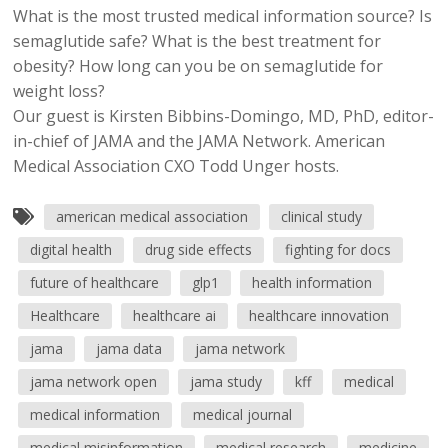
What is the most trusted medical information source? Is
semaglutide safe? What is the best treatment for
obesity? How long can you be on semaglutide for
weight loss?
Our guest is Kirsten Bibbins-Domingo, MD, PhD, editor-
in-chief of JAMA and the JAMA Network. American
Medical Association CXO Todd Unger hosts.
american medical association
clinical study
digital health
drug side effects
fighting for docs
future of healthcare
glp1
health information
Healthcare
healthcare ai
healthcare innovation
jama
jama data
jama network
jama network open
jama study
kff
medical
medical information
medical journal
medical misinformation
medical research
medicine