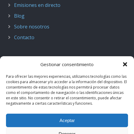
Emisiones en directo
Blog
Sobre nosotros
Contacto
Gestionar consentimiento
Para ofrecer las mejores experiencias, utilizamos tecnologías como las
cookies para almacenar y/o acceder a la información del dispositivo. El
consentimiento de estas tecnologías nos permitirá procesar datos
como el comportamiento de navegación o las identificaciones únicas
en este sitio. No consentir o retirar el consentimiento, puede afectar
negativamente a ciertas características y funciones.
© 2018–2026
Podcast de Medicina · by casiMedicos
.
Aceptar
Proyecto nacido como
Radio casiMedicos
e integrado en el
ecosistema
casiMedicos
. Los contenidos pertenecen a sus
Denegar