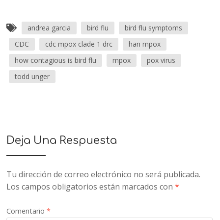
andrea garcia
bird flu
bird flu symptoms
CDC
cdc mpox clade 1 drc
han mpox
how contagious is bird flu
mpox
pox virus
todd unger
Deja Una Respuesta
Tu dirección de correo electrónico no será publicada.
Los campos obligatorios están marcados con
*
Comentario
*