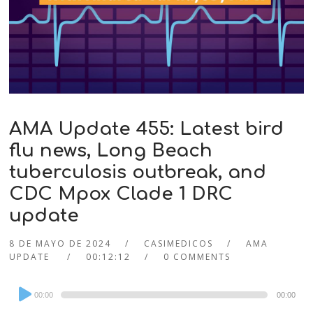
AMA Update 455: Latest bird
flu news, Long Beach
tuberculosis outbreak, and
CDC Mpox Clade 1 DRC
update
8 DE MAYO DE 2024
CASIMEDICOS
AMA
UPDATE
00:12:12
0 COMMENTS
Audio
00:00
00:00
Player