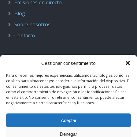
Emisiones en directo
Blog
Sobre nosotros
Contacto
Gestionar consentimiento
Para ofrecer las mejores experiencias, utilizamos tecnologías como las
cookies para almacenar y/o acceder a la información del dispositivo. El
consentimiento de estas tecnologías nos permitirá procesar datos
como el comportamiento de navegación o las identificaciones únicas
en este sitio. No consentir o retirar el consentimiento, puede afectar
negativamente a ciertas características y funciones.
© 2018–2026
Podcast de Medicina · by casiMedicos
.
Aceptar
Proyecto nacido como
Radio casiMedicos
e integrado en el
ecosistema
casiMedicos
. Los contenidos pertenecen a sus
Denegar