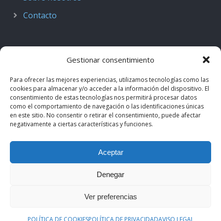
Contacto
Gestionar consentimiento
Para ofrecer las mejores experiencias, utilizamos tecnologías como las
cookies para almacenar y/o acceder a la información del dispositivo. El
consentimiento de estas tecnologías nos permitirá procesar datos
como el comportamiento de navegación o las identificaciones únicas
en este sitio. No consentir o retirar el consentimiento, puede afectar
negativamente a ciertas características y funciones.
© 2018–2026
Podcast de Medicina · by casiMedicos
.
Aceptar
Proyecto nacido como
Radio casiMedicos
e integrado en el
ecosistema
casiMedicos
. Los contenidos pertenecen a sus
Denegar
autores originales y se muestran mediante
feeds oficiales
.
Ver preferencias
Aviso legal
·
Política de privacidad
·
Política de cookies
POLÍTICA DE COOKIES
POLÍTICA DE PRIVACIDAD
AVISO LEGAL