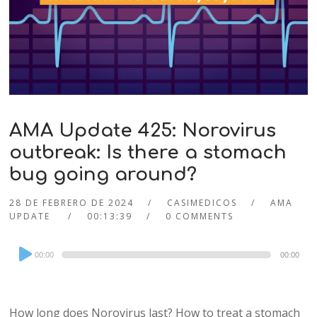
AMA Update 425: Norovirus
outbreak: Is there a stomach
bug going around?
28 DE FEBRERO DE 2024
CASIMEDICOS
AMA
UPDATE
00:13:39
0 COMMENTS
Audio
00:00
00:00
Player
How long does Norovirus last? How to treat a stomach