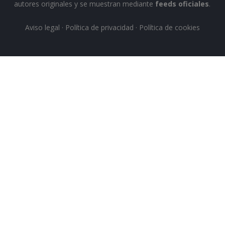
autores originales y se muestran mediante
feeds oficiales
.
Aviso legal
·
Política de privacidad
·
Política de cookies