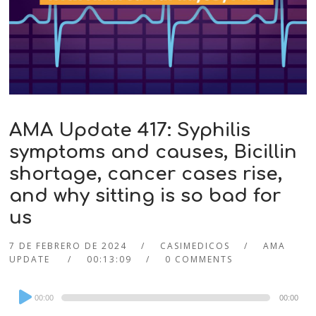
AMA Update 417: Syphilis
symptoms and causes, Bicillin
shortage, cancer cases rise,
and why sitting is so bad for
us
7 DE FEBRERO DE 2024
CASIMEDICOS
AMA
UPDATE
00:13:09
0 COMMENTS
Audio
00:00
00:00
Player