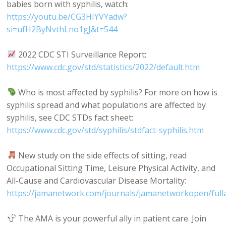
babies born with syphilis, watch:
https://youtu.be/CG3HIYVYadw?
si=ufH2ByNvthLno1gJ&t=544
2022 CDC STI Surveillance Report:
https://www.cdc.gov/std/statistics/2022/default.htm
Who is most affected by syphilis? For more on how is
syphilis spread and what populations are affected by
syphilis, see CDC STDs fact sheet:
https://www.cdc.gov/std/syphilis/stdfact-syphilis.htm
New study on the side effects of sitting, read
Occupational Sitting Time, Leisure Physical Activity, and
All-Cause and Cardiovascular Disease Mortality:
https://jamanetwork.com/journals/jamanetworkopen/fulla
The AMA is your powerful ally in patient care. Join