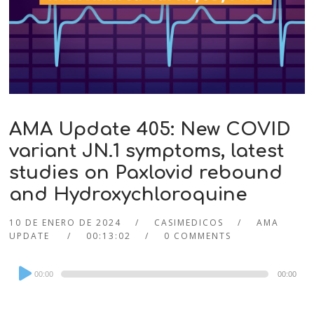
AMA Update 405: New COVID
variant JN.1 symptoms, latest
studies on Paxlovid rebound
and Hydroxychloroquine
10 DE ENERO DE 2024
CASIMEDICOS
AMA
UPDATE
00:13:02
0 COMMENTS
Audio
00:00
00:00
Player