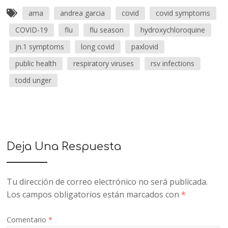
ama
andrea garcia
covid
covid symptoms
COVID-19
flu
flu season
hydroxychloroquine
jn.1 symptoms
long covid
paxlovid
public health
respiratory viruses
rsv infections
todd unger
Deja Una Respuesta
Tu dirección de correo electrónico no será publicada.
Los campos obligatorios están marcados con
*
Comentario
*