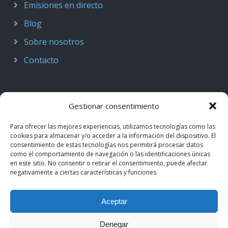
Emisiones en directo
Blog
Sobre nosotros
Contacto
Gestionar consentimiento
Para ofrecer las mejores experiencias, utilizamos tecnologías como las
cookies para almacenar y/o acceder a la información del dispositivo. El
consentimiento de estas tecnologías nos permitirá procesar datos
como el comportamiento de navegación o las identificaciones únicas
en este sitio. No consentir o retirar el consentimiento, puede afectar
negativamente a ciertas características y funciones.
© 2018–2026
Podcast de Medicina · by casiMedicos
.
Aceptar
Proyecto nacido como
Radio casiMedicos
e integrado en el
ecosistema
casiMedicos
. Los contenidos pertenecen a sus
Denegar