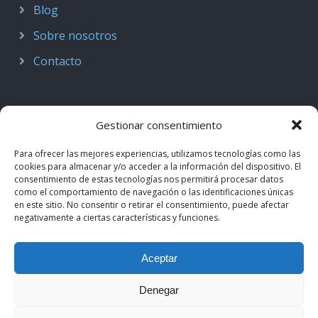
Blog
Sobre nosotros
Contacto
Gestionar consentimiento
Para ofrecer las mejores experiencias, utilizamos tecnologías como las
cookies para almacenar y/o acceder a la información del dispositivo. El
consentimiento de estas tecnologías nos permitirá procesar datos
como el comportamiento de navegación o las identificaciones únicas
en este sitio. No consentir o retirar el consentimiento, puede afectar
negativamente a ciertas características y funciones.
© 2018–2026
Podcast de Medicina · by casiMedicos
.
Aceptar
Proyecto nacido como
Radio casiMedicos
e integrado en el
ecosistema
casiMedicos
. Los contenidos pertenecen a sus
Denegar
autores originales y se muestran mediante
feeds oficiales
.