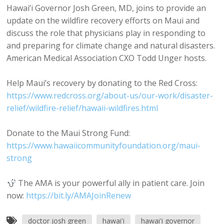
Hawai’i Governor Josh Green, MD, joins to provide an
update on the wildfire recovery efforts on Maui and
discuss the role that physicians play in responding to
and preparing for climate change and natural disasters.
American Medical Association CXO Todd Unger hosts.
Help Maui’s recovery by donating to the Red Cross:
https://www.redcross.org/about-us/our-work/disaster-
relief/wildfire-relief/hawaii-wildfires.html
Donate to the Maui Strong Fund:
https://www.hawaiicommunityfoundation.org/maui-
strong
The AMA is your powerful ally in patient care. Join
now:
https://bit.ly/AMAJoinRenew
doctor josh green
hawai'i
hawai'i governor