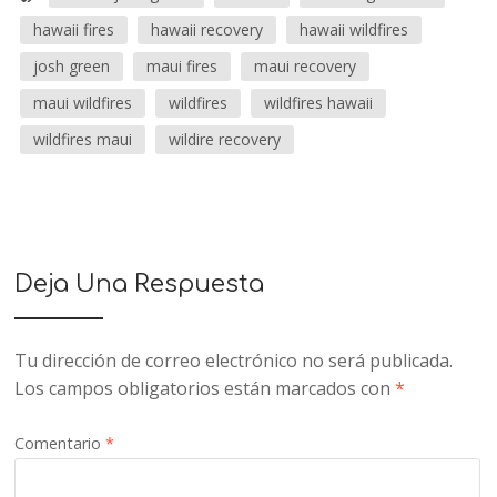
hawaii fires
hawaii recovery
hawaii wildfires
josh green
maui fires
maui recovery
maui wildfires
wildfires
wildfires hawaii
wildfires maui
wildire recovery
Deja Una Respuesta
Tu dirección de correo electrónico no será publicada.
Los campos obligatorios están marcados con
*
Comentario
*