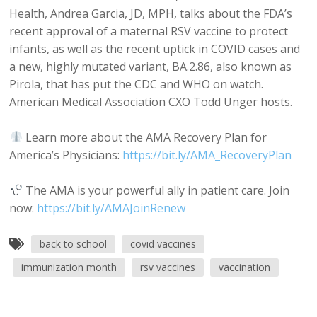
Health, Andrea Garcia, JD, MPH, talks about the FDA’s
recent approval of a maternal RSV vaccine to protect
infants, as well as the recent uptick in COVID cases and
a new, highly mutated variant, BA.2.86, also known as
Pirola, that has put the CDC and WHO on watch.
American Medical Association CXO Todd Unger hosts.
Learn more about the AMA Recovery Plan for
America’s Physicians:
https://bit.ly/AMA_RecoveryPlan
The AMA is your powerful ally in patient care. Join
now:
https://bit.ly/AMAJoinRenew
back to school
covid vaccines
immunization month
rsv vaccines
vaccination