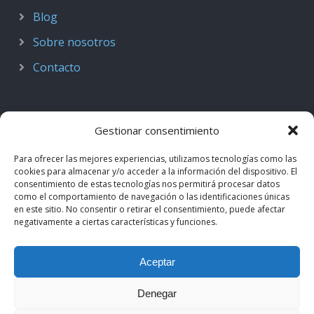
Blog
Sobre nosotros
Contacto
Gestionar consentimiento
Para ofrecer las mejores experiencias, utilizamos tecnologías como las
cookies para almacenar y/o acceder a la información del dispositivo. El
consentimiento de estas tecnologías nos permitirá procesar datos
como el comportamiento de navegación o las identificaciones únicas
en este sitio. No consentir o retirar el consentimiento, puede afectar
negativamente a ciertas características y funciones.
© 2018–2026
Podcast de Medicina · by casiMedicos
.
Aceptar
Proyecto nacido como
Radio casiMedicos
e integrado en el
ecosistema
casiMedicos
. Los contenidos pertenecen a sus
Denegar
autores originales y se muestran mediante
feeds oficiales
.