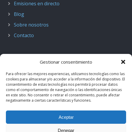
Emisiones en directo
Blog
Sobre nosotros
Contacto
Gestionar consentimiento
Para ofrecer las mejores experiencias, utilizamos tecnologías como las
cookies para almacenar y/o acceder a la información del dispositivo. El
consentimiento de estas tecnologías nos permitirá procesar datos
como el comportamiento de navegación o las identificaciones únicas
en este sitio. No consentir o retirar el consentimiento, puede afectar
negativamente a ciertas características y funciones.
© 2018–2026
Podcast de Medicina · by casiMedicos
.
Aceptar
Proyecto nacido como
Radio casiMedicos
e integrado en el
ecosistema
casiMedicos
. Los contenidos pertenecen a sus
Denegar