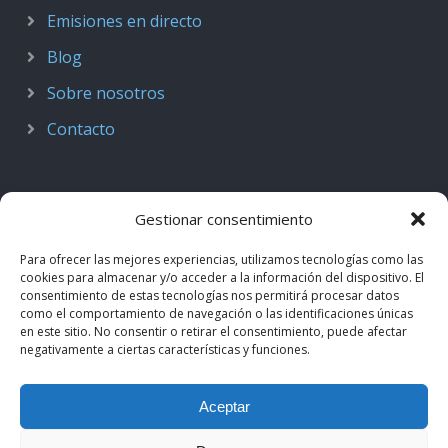
Emisiones en directo
Blog
Sobre nosotros
Contacto
Gestionar consentimiento
Para ofrecer las mejores experiencias, utilizamos tecnologías como las
cookies para almacenar y/o acceder a la información del dispositivo. El
consentimiento de estas tecnologías nos permitirá procesar datos
como el comportamiento de navegación o las identificaciones únicas
en este sitio. No consentir o retirar el consentimiento, puede afectar
negativamente a ciertas características y funciones.
© 2018–2026
Podcast de Medicina · by casiMedicos
.
Aceptar
Proyecto nacido como
Radio casiMedicos
e integrado en el
ecosistema
casiMedicos
. Los contenidos pertenecen a sus