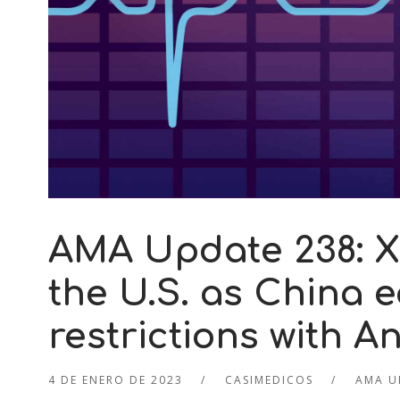
AMA Update 238: X
the U.S. as China
restrictions with 
4 DE ENERO DE 2023
CASIMEDICOS
AMA U