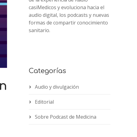
casiMedicos y evoluciona hacia el
audio digital, los podcasts y nuevas
formas de compartir conocimiento
sanitario.
Categorías
in
Audio y divulgación
Editorial
2x
1.5x
Sobre Podcast de Medicina
1.25x
1x
0.75x