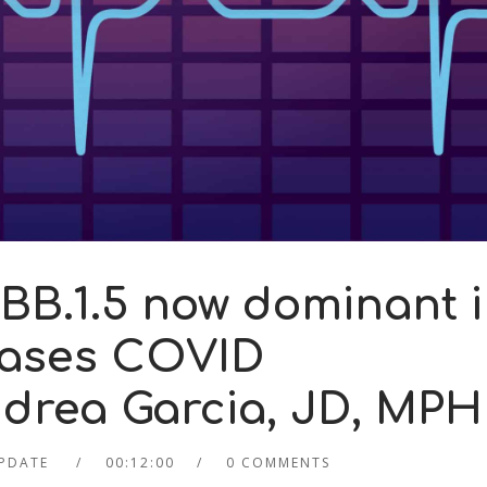
BB.1.5 now dominant 
 eases COVID
Andrea Garcia, JD, MPH
PDATE
00:12:00
0 COMMENTS