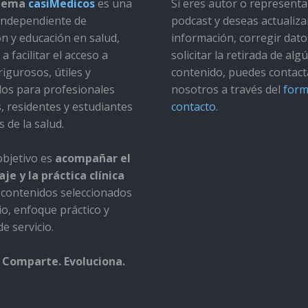
stema
casiMedicos
es una
Si eres autor o represent
a independiente de
podcast y deseas actualiza
ón y educación en salud,
información, corregir dato
a facilitar el acceso a
solicitar la retirada de alg
rigurosos, útiles y
contenido, puedes contact
dos para profesionales
nosotros a través del
form
s, residentes y estudiantes
contacto
.
s de la salud.
bjetivo es
acompañar el
je y la práctica clínica
contenidos seleccionados
io, enfoque práctico y
e servicio.
 Comparte. Evoluciona.