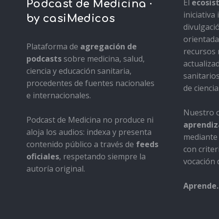
El
ecosi
Podcast de Medicina ·
iniciativ
by casiMedicos
divulgaci
orientada 
Plataforma de
agregación de
recursos 
podcasts
sobre medicina, salud,
actualiza
ciencia y educación sanitaria,
sanitario
procedentes de fuentes nacionales
de ciencia
e internacionales.
Nuestro o
Podcast de Medicina no produce ni
aprendiza
aloja los audios: indexa y presenta
mediante 
contenido público a través de
feeds
con criter
oficiales
, respetando siempre la
vocación d
autoría original.
Aprende.