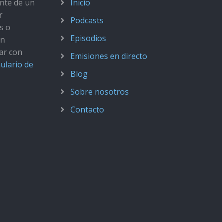
ante de un
Inicio
r
Podcasts
s o
Episodios
ún
ar con
Emisiones en directo
ulario de
Blog
Sobre nosotros
Contacto