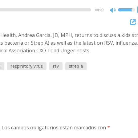
00:00
Use
Up/Dow
Arrow
Health, Andrea Garcia, JD, MPH, returns to discuss a kids st
keys
bacteria or Strep A) as well as the latest on RSV, influenza,
to
ical Association CXO Todd Unger hosts.
increase
or
h
respiratory virus
rsv
strep a
decreas
volume.
.
Los campos obligatorios están marcados con
*