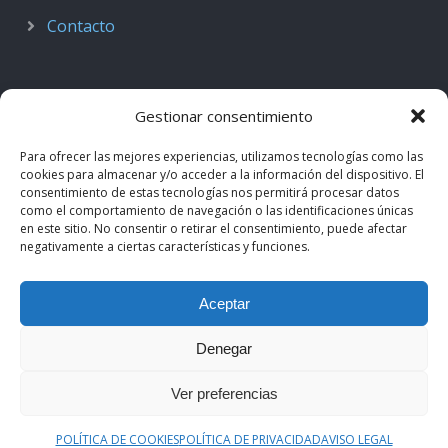
Contacto
Gestionar consentimiento
Para ofrecer las mejores experiencias, utilizamos tecnologías como las
cookies para almacenar y/o acceder a la información del dispositivo. El
consentimiento de estas tecnologías nos permitirá procesar datos
como el comportamiento de navegación o las identificaciones únicas
en este sitio. No consentir o retirar el consentimiento, puede afectar
negativamente a ciertas características y funciones.
© 2018–2026
Podcast de Medicina · by casiMedicos
.
Aceptar
Proyecto nacido como
Radio casiMedicos
e integrado en el
ecosistema
casiMedicos
. Los contenidos pertenecen a sus
Denegar
autores originales y se muestran mediante
feeds oficiales
.
Ver preferencias
Aviso legal
·
Política de privacidad
·
Política de cookies
POLÍTICA DE COOKIES
POLÍTICA DE PRIVACIDAD
AVISO LEGAL