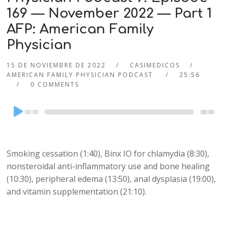
169 — November 2022 — Part 1
AFP: American Family
Physician
15 DE NOVIEMBRE DE 2022
CASIMEDICOS
AMERICAN FAMILY PHYSICIAN PODCAST
25:56
0 COMMENTS
Audio
00:00
00:00
Player
Smoking cessation (1:40), Binx IO for chlamydia (8:30),
nonsteroidal anti-inflammatory use and bone healing
(10:30), peripheral edema (13:50), anal dysplasia (19:00),
and vitamin supplementation (21:10).