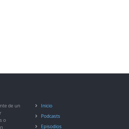
ante de un
Inicio
r
Podcasts
s o
Episodios
ún