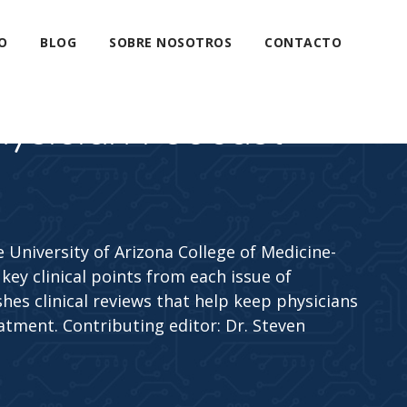
O
BLOG
SOBRE NOSOTROS
CONTACTO
hysician Podcast
 University of Arizona College of Medicine-
key clinical points from each issue of
hes clinical reviews that help keep physicians
atment. Contributing editor: Dr. Steven