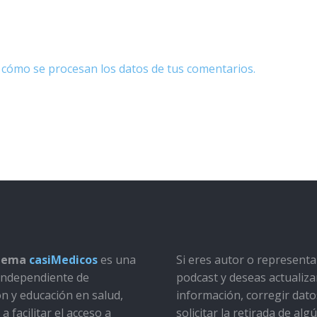
cómo se procesan los datos de tus comentarios.
stema
casiMedicos
es una
Si eres autor o represent
a independiente de
podcast y deseas actualiza
ón y educación en salud,
información, corregir dato
a facilitar el acceso a
solicitar la retirada de alg