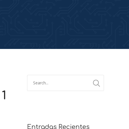
 1
2x
1.5x
1.25x
Entradas Recientes
1x