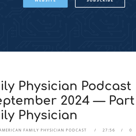
WEBSITE
SUBSCRIBE
ly Physician Podcast
eptember 2024 — Part
ly Physician
AMERICAN FAMILY PHYSICIAN PODCAST
27:56
0