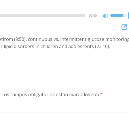
00:00
Use
Up/Dow
Arrow
etirom (9:50), continuous vs. intermittent glucose monitorin
keys
 lipid disorders in children and adolescents (23:10).
to
increase
or
decreas
volume.
.
Los campos obligatorios están marcados con
*