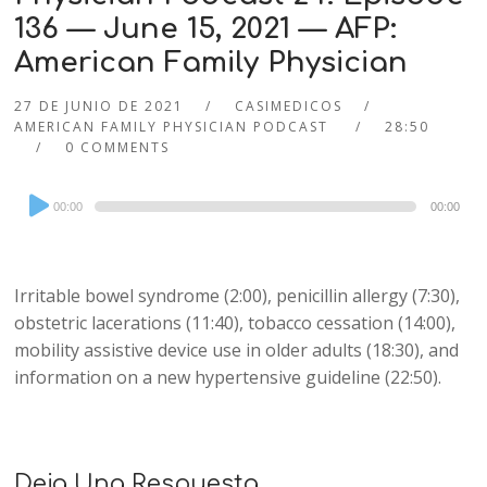
136 — June 15, 2021 — AFP:
American Family Physician
27 DE JUNIO DE 2021
CASIMEDICOS
AMERICAN FAMILY PHYSICIAN PODCAST
28:50
0 COMMENTS
Audio
00:00
00:00
Player
Irritable bowel syndrome (2:00), penicillin allergy (7:30),
obstetric lacerations (11:40), tobacco cessation (14:00),
mobility assistive device use in older adults (18:30), and
information on a new hypertensive guideline (22:50).
Deja Una Respuesta