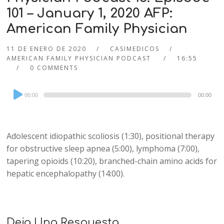
101 – January 1, 2020 AFP:
American Family Physician
11 DE ENERO DE 2020
CASIMEDICOS
AMERICAN FAMILY PHYSICIAN PODCAST
16:55
0 COMMENTS
Audio
00:00
00:00
Player
Adolescent idiopathic scoliosis (1:30), positional therapy
for obstructive sleep apnea (5:00), lymphoma (7:00),
tapering opioids (10:20), branched-chain amino acids for
hepatic encephalopathy (14:00).
Deja Una Respuesta