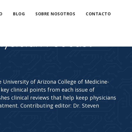
O
BLOG
SOBRE NOSOTROS
CONTACTO
hysician Podcast
 University of Arizona College of Medicine-
key clinical points from each issue of
hes clinical reviews that help keep physicians
atment. Contributing editor: Dr. Steven