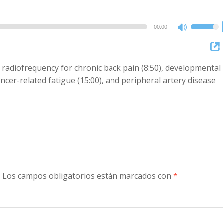
00:00
Use
Up/Dow
Arrow
or radiofrequency for chronic back pain (8:50), developmental
keys
cancer-related fatigue (15:00), and peripheral artery disease
to
increase
or
decreas
volume.
.
Los campos obligatorios están marcados con
*