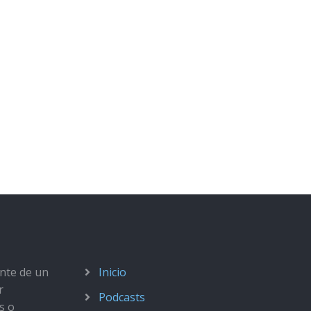
ante de un
Inicio
r
Podcasts
s o