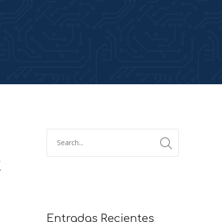
t
2x
1.5x
1.25x
Entradas Recientes
1x