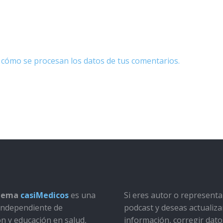
cómo se procesan los datos de tus comentarios.
stema
casiMedicos
es una
Si eres autor o represent
a independiente de
podcast y deseas actualiza
ón y educación en salud,
información, corregir dato