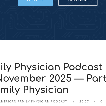
WEBSITE
SUBSCRIBE
ly Physician Podcast
 November 2025 — Par
mily Physician
AMERICAN FAMILY PHYSICIAN PODCAST
20:57
0