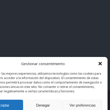
Gestionar consentimiento
r las mejores experiencias, utilizamos tecnologías como las cookies para
/o acceder a la información del dispositivo. El consentimiento de estas
 nos permitirá procesar datos como el comportamiento de navegación o
caciones únicas en este sitio. No consentir o retirar el consentimiento,
r negativamente a ciertas características y funciones.
asiMedicos
. Los contenidos pertenecen a sus autores
ceptar
Denegar
Ver preferencias