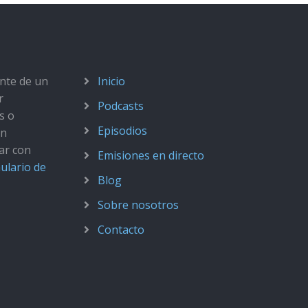
ante de un
Inicio
r
Podcasts
s o
Episodios
ún
ar con
Emisiones en directo
ulario de
Blog
Sobre nosotros
Contacto