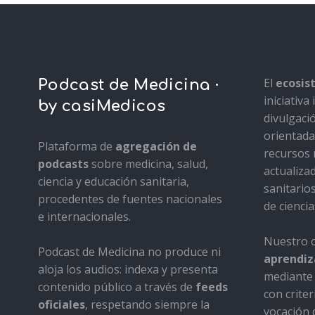
El
ecosi
Podcast de Medicina ·
iniciativ
by casiMedicos
divulgaci
orientada 
Plataforma de
agregación de
recursos 
podcasts
sobre medicina, salud,
actualiza
ciencia y educación sanitaria,
sanitario
procedentes de fuentes nacionales
de ciencia
e internacionales.
Nuestro o
Podcast de Medicina no produce ni
aprendiza
aloja los audios: indexa y presenta
mediante 
contenido público a través de
feeds
con criter
oficiales
, respetando siempre la
vocación d