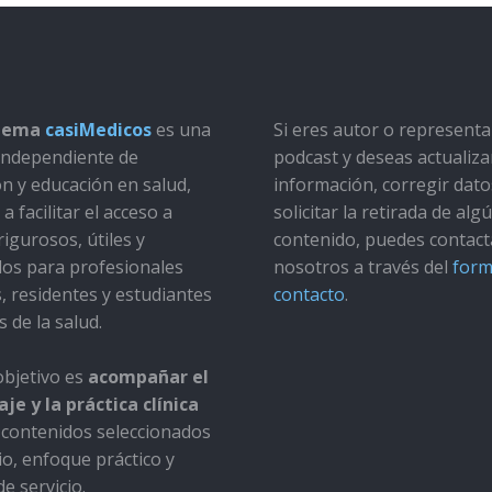
stema
casiMedicos
es una
Si eres autor o represent
a independiente de
podcast y deseas actualiza
ón y educación en salud,
información, corregir dato
a facilitar el acceso a
solicitar la retirada de alg
rigurosos, útiles y
contenido, puedes contact
dos para profesionales
nosotros a través del
form
s, residentes y estudiantes
contacto
.
s de la salud.
bjetivo es
acompañar el
je y la práctica clínica
contenidos seleccionados
io, enfoque práctico y
e servicio.