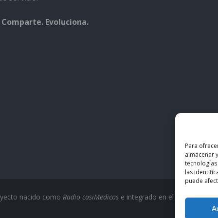
 Comparte. Evoluciona.
Para ofrece
almacenar y
tecnologías
las identifi
puede afecta
oyecto nacido como
Radio casiMedicos
e integrado en el ecosistema
c
A