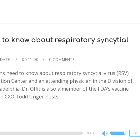
to know about respiratory syncytial
PDATE
00:11:00
0 COMMENTS
s need to know about respiratory syncytial virus (RSV)
ation Center and an attending physician in the Division of
adelphia. Dr. Offit is also a member of the FDA’s vaccine
2x
ion CXO Todd Unger hosts.
1.5x
1.25x
1x
0.75x
00:00
1x
Use