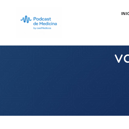
INI
v