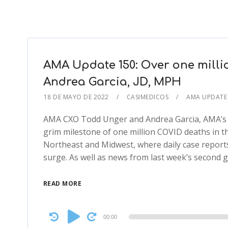
AMA Update 150: Over one millio
Andrea Garcia, JD, MPH
18 DE MAYO DE 2022
CASIMEDICOS
AMA UPDAT
AMA CXO Todd Unger and Andrea Garcia, AMA’s dir
grim milestone of one million COVID deaths in th
Northeast and Midwest, where daily case report
surge. As well as news from last week’s second 
READ MORE
Audio
00:00
Player