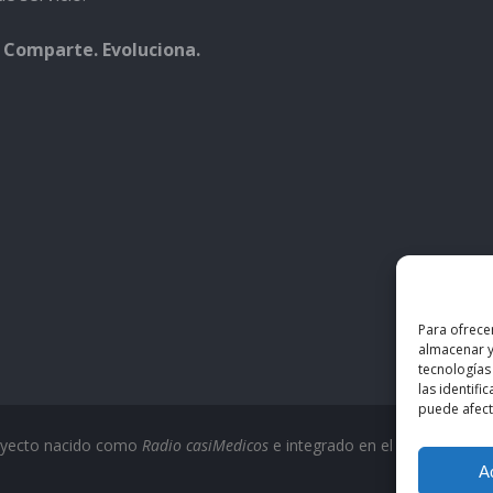
 Comparte. Evoluciona.
Para ofrece
almacenar y
tecnologías
las identifi
puede afecta
oyecto nacido como
Radio casiMedicos
e integrado en el ecosistema
c
A