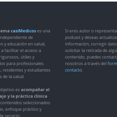
stema
casiMedicos
es una
Si eres autor o represent
a independiente de
podcast y deseas actualiza
ón y educación en salud,
información, corregir dato
a facilitar el acceso a
solicitar la retirada de alg
rigurosos, útiles y
contenido, puedes contact
dos para profesionales
nosotros a través del
form
s, residentes y estudiantes
contacto
.
s de la salud.
bjetivo es
acompañar el
je y la práctica clínica
contenidos seleccionados
io, enfoque práctico y
e servicio.