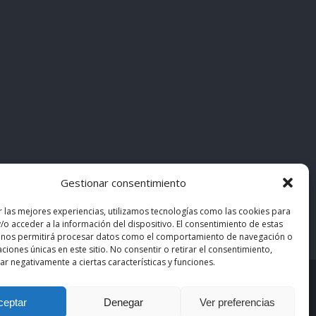
Gestionar consentimiento
r las mejores experiencias, utilizamos tecnologías como las cookies para
/o acceder a la información del dispositivo. El consentimiento de estas
 nos permitirá procesar datos como el comportamiento de navegación o
caciones únicas en este sitio. No consentir o retirar el consentimiento,
r negativamente a ciertas características y funciones.
asiMedicos
. Los contenidos pertenecen a sus autores
ceptar
Denegar
Ver preferencias