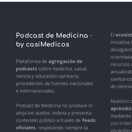
El
ecosi
Podcast de Medicina ·
iniciativ
by casiMedicos
divulgaci
orientada 
Plataforma de
agregación de
recursos 
podcasts
sobre medicina, salud,
actualiza
ciencia y educación sanitaria,
sanitario
procedentes de fuentes nacionales
de ciencia
e internacionales.
Nuestro o
Podcast de Medicina no produce ni
aprendiza
aloja los audios: indexa y presenta
mediante 
contenido público a través de
feeds
con criter
oficiales
, respetando siempre la
vocación d