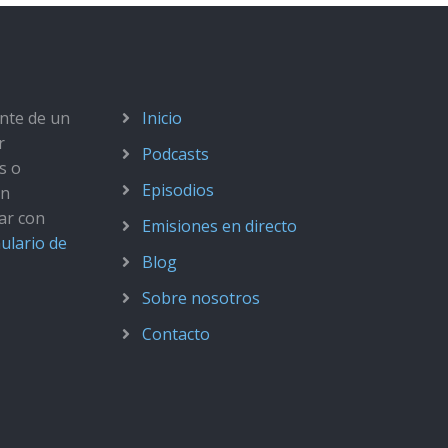
ante de un
Inicio
r
Podcasts
s o
Episodios
ún
ar con
Emisiones en directo
ulario de
Blog
Sobre nosotros
Contacto