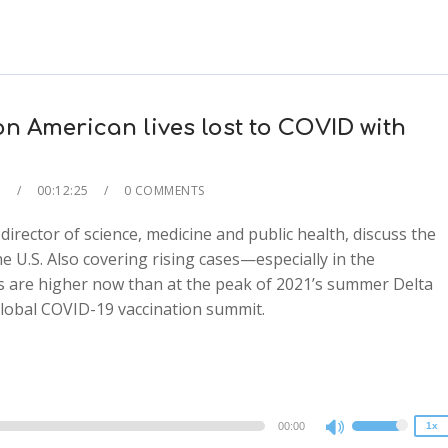
n American lives lost to COVID with
E
00:12:25
0 COMMENTS
ector of science, medicine and public health, discuss the
e U.S. Also covering rising cases—especially in the
s are higher now than at the peak of 2021’s summer Delta
2x
global COVID-19 vaccination summit.
1.5x
1.25x
1x
0.75x
00:00
1x
Use