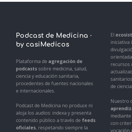
El
ecosi
Podcast de Medicina ·
iniciativ
by casiMedicos
divulgaci
orientada 
Plataforma de
agregación de
recursos 
podcasts
sobre medicina, salud,
actualiza
ciencia y educación sanitaria,
sanitario
procedentes de fuentes nacionales
de ciencia
e internacionales.
Nuestro o
Podcast de Medicina no produce ni
aprendiza
aloja los audios: indexa y presenta
mediante 
contenido público a través de
feeds
con criter
oficiales
, respetando siempre la
vocación d