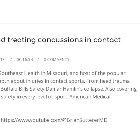
 treating concussions in contact
ATE
00:16:54
0 COMMENTS
 Southeast Health in Missouri, and host of the popular
th about injuries in contact sports. From head trauma
Buffalo Bills Safety Damar Hamlin’s collapse. Also covering
afety in every level of sport. American Medical
2x
e: https://www.youtube.com/@BrianSuttererMD
1.5x
1.25x
1x