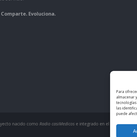
 Comparte. Evoluciona.
Para ofrece
almacenar y
tecnologías
las identifi
puede afecta
oyecto nacido como
Radio casiMedicos
e integrado en el ecosistema
c
A