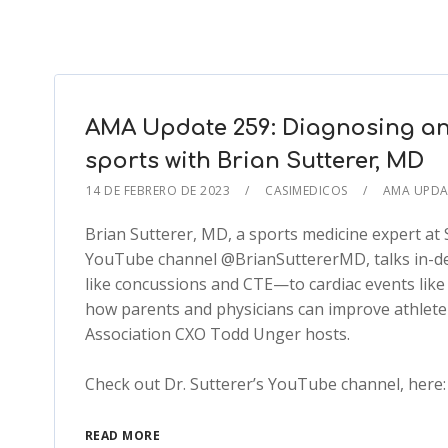
AMA Update 259: Diagnosing and
sports with Brian Sutterer, MD
14 DE FEBRERO DE 2023
CASIMEDICOS
AMA UPD
Brian Sutterer, MD, a sports medicine expert at
YouTube channel @BrianSuttererMD, talks in-dep
like concussions and CTE—to cardiac events like 
how parents and physicians can improve athlete s
Association CXO Todd Unger hosts.
Check out Dr. Sutterer’s YouTube channel, her
READ MORE