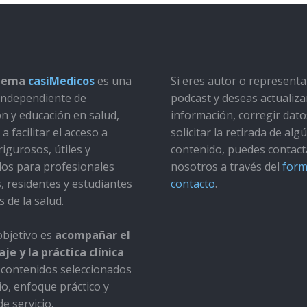
stema
casiMedicos
es una
Si eres autor o represent
a independiente de
podcast y deseas actualiza
ón y educación en salud,
información, corregir dato
a facilitar el acceso a
solicitar la retirada de alg
rigurosos, útiles y
contenido, puedes contact
dos para profesionales
nosotros a través del
form
s, residentes y estudiantes
contacto
.
s de la salud.
bjetivo es
acompañar el
je y la práctica clínica
contenidos seleccionados
io, enfoque práctico y
e servicio.