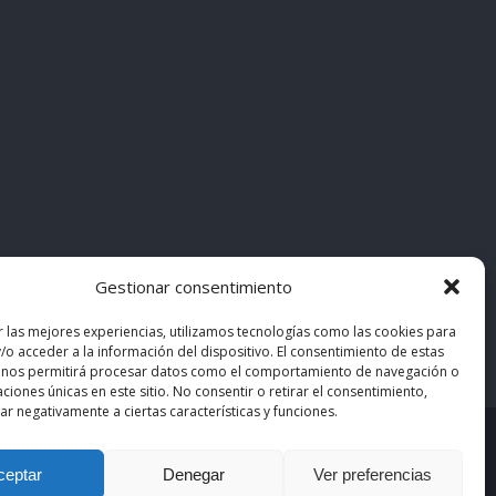
Gestionar consentimiento
r las mejores experiencias, utilizamos tecnologías como las cookies para
/o acceder a la información del dispositivo. El consentimiento de estas
 nos permitirá procesar datos como el comportamiento de navegación o
caciones únicas en este sitio. No consentir o retirar el consentimiento,
r negativamente a ciertas características y funciones.
asiMedicos
. Los contenidos pertenecen a sus autores
ceptar
Denegar
Ver preferencias