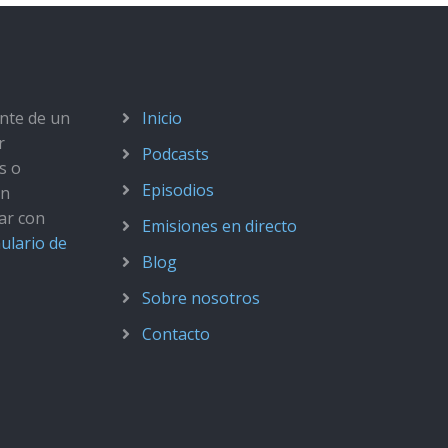
ante de un
Inicio
r
Podcasts
s o
Episodios
ún
ar con
Emisiones en directo
ulario de
Blog
Sobre nosotros
Contacto