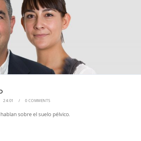
o
24:01
0 COMMENTS
2x
ablan sobre el suelo pélvico.
1.5x
1.25x
1x
0.75x