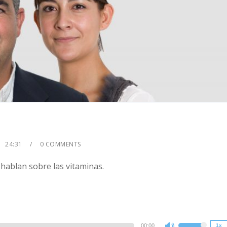
24:31
0 COMMENTS
2x
hablan sobre las vitaminas.
1.5x
1.25x
1x
0.75x
00:00
1x