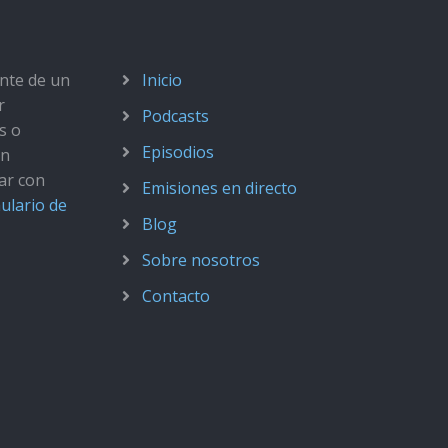
ante de un
Inicio
r
Podcasts
s o
Episodios
ún
ar con
Emisiones en directo
ulario de
Blog
Sobre nosotros
Contacto