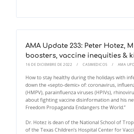
AMA Update 233: Peter Hotez, MD
boosters, vaccine inequities & 
16 DE DICIEMBRE DE 2022
CASIMEDICOS
AMA UP
How to stay healthy during the holidays with i
down the «septo-demic» of: coronavirus, influen
(HMPV), parainfluenza viruses (HPIVs), rhinovir
about fighting vaccine disinformation and his n
Freedom Propaganda Endangers the World.”
Dr. Hotez is dean of the National School of Trop
of the Texas Children’s Hospital Center for Vac