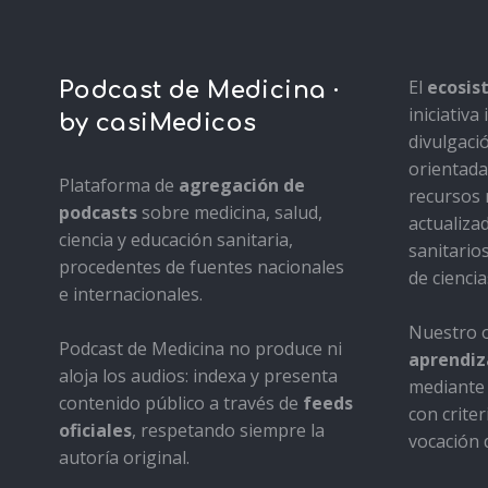
El
ecosi
Podcast de Medicina ·
iniciativ
by casiMedicos
divulgaci
orientada 
Plataforma de
agregación de
recursos 
podcasts
sobre medicina, salud,
actualiza
ciencia y educación sanitaria,
sanitario
procedentes de fuentes nacionales
de ciencia
e internacionales.
Nuestro o
Podcast de Medicina no produce ni
aprendiza
aloja los audios: indexa y presenta
mediante 
contenido público a través de
feeds
con criter
oficiales
, respetando siempre la
vocación d
autoría original.