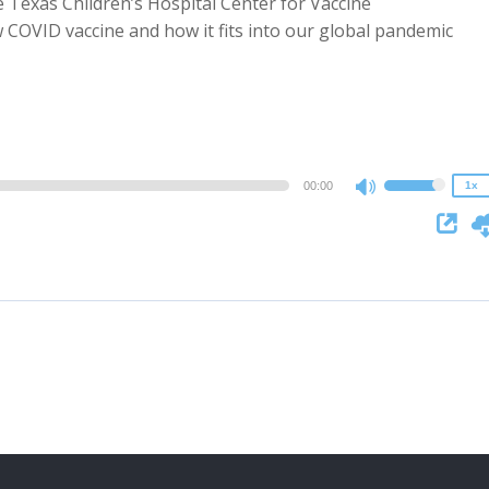
e Texas Children’s Hospital Center for Vaccine
COVID vaccine and how it fits into our global pandemic
2x
1.5x
1.25x
1x
0.75x
00:00
1x
Use
Up/Down
Arrow
keys
to
increase
or
decrease
volume.