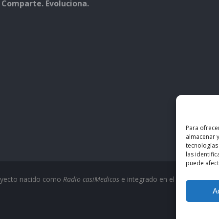
 Comparte. Evoluciona.
Para ofrece
almacenar y
tecnologías
las identifi
puede afecta
oyecto nacido como
Radio casiMedicos
e integrado en el ecosistema
c
A