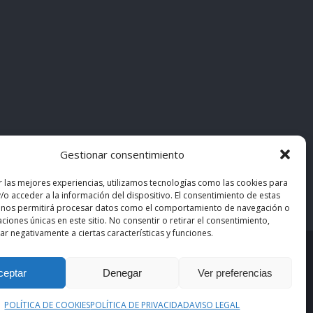
Gestionar consentimiento
r las mejores experiencias, utilizamos tecnologías como las cookies para
/o acceder a la información del dispositivo. El consentimiento de estas
 nos permitirá procesar datos como el comportamiento de navegación o
caciones únicas en este sitio. No consentir o retirar el consentimiento,
r negativamente a ciertas características y funciones.
asiMedicos
. Los contenidos pertenecen a sus autores
ceptar
Denegar
Ver preferencias
POLÍTICA DE COOKIES
POLÍTICA DE PRIVACIDAD
AVISO LEGAL