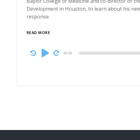
Baylor College of Medicine and co-director of th
Development in Houston, to learn about his new 
response.
READ MORE
Audio
00:00
Player