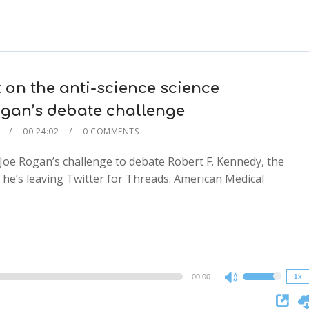
 on the anti-science science
gan’s debate challenge
00:24:02
0 COMMENTS
Joe Rogan’s challenge to debate Robert F. Kennedy, the
he’s leaving Twitter for Threads. American Medical
2x
1.5x
1.25x
1x
0.75x
00:00
1x
Use
Up/Down