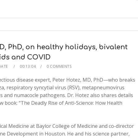
Arrow
keys
to
increase
or
decrease
, PhD, on healthy holidays, bivalent
volume.
kids and COVID
DATE
00:13:04
0 COMMENTS
nfectious disease expert, Peter Hotez, MD, PhD—who breaks
za, respiratory syncytial virus (RSV), metapneumovirus
us and numacocle pathogens. Dr. Hotez also shares details
ew book: “The Deadly Rise of Anti-Science: How Health
ical Medicine at Baylor College of Medicine and co-director
cine Development in Houston. He and his science partner,