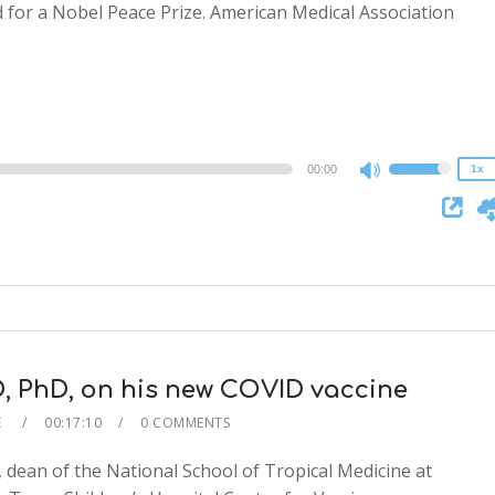
 for a Nobel Peace Prize. American Medical Association
2x
1.5x
1.25x
1x
0.75x
00:00
1x
Use
Up/Down
Arrow
keys
to
increase
or
decrease
D, PhD, on his new COVID vaccine
volume.
E
00:17:10
0 COMMENTS
dean of the National School of Tropical Medicine at