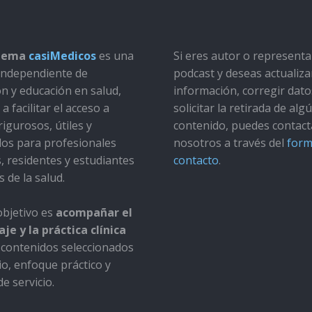
stema
casiMedicos
es una
Si eres autor o represent
a independiente de
podcast y deseas actualiza
ón y educación en salud,
información, corregir dato
a facilitar el acceso a
solicitar la retirada de alg
rigurosos, útiles y
contenido, puedes contact
dos para profesionales
nosotros a través del
form
s, residentes y estudiantes
contacto
.
s de la salud.
bjetivo es
acompañar el
je y la práctica clínica
contenidos seleccionados
io, enfoque práctico y
e servicio.