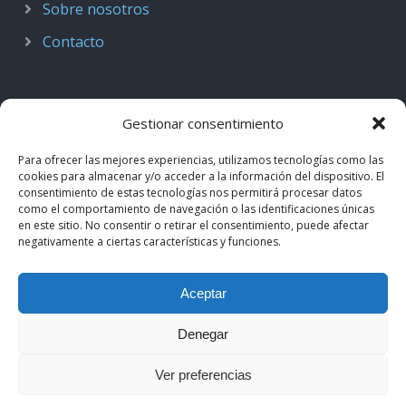
Sobre nosotros
Contacto
Gestionar consentimiento
Para ofrecer las mejores experiencias, utilizamos tecnologías como las
cookies para almacenar y/o acceder a la información del dispositivo. El
consentimiento de estas tecnologías nos permitirá procesar datos
como el comportamiento de navegación o las identificaciones únicas
en este sitio. No consentir o retirar el consentimiento, puede afectar
negativamente a ciertas características y funciones.
© 2018–2026
Podcast de Medicina · by casiMedicos
.
Aceptar
Proyecto nacido como
Radio casiMedicos
e integrado en el
ecosistema
casiMedicos
. Los contenidos pertenecen a sus
Denegar
autores originales y se muestran mediante
feeds oficiales
.
Ver preferencias
Aviso legal
·
Política de privacidad
·
Política de cookies