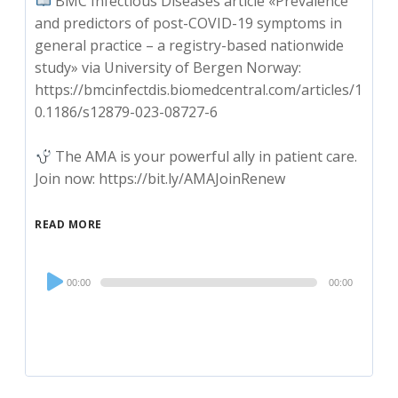
BMC Infectious Diseases article «Prevalence
and predictors of post-COVID-19 symptoms in
general practice – a registry-based nationwide
study» via University of Bergen Norway:
https://bmcinfectdis.biomedcentral.com/articles/1
0.1186/s12879-023-08727-6
The AMA is your powerful ally in patient care.
Join now: https://bit.ly/AMAJoinRenew
READ MORE
Audio
00:00
00:00
Player