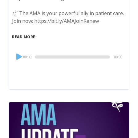
The AMA is your powerful ally in patient care.
Join now: https://bit.ly/AMAJoinRenew
READ MORE
Audio
00:00
00:00
Player