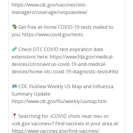
https://www.cdc.gov/vaccines/imz-
managers/coverage/respvaxview/
Get free at-⁠home COVID-⁠19 tests mailed to
you: https://www.covid.gov/tests
Check OTC COVID test expiration date
extensions here: https://www.fda.gov/medical-
devices/coronavirus-covid-19-and-medical-
devices/home-otc-covid-19-diagnostic-tests#list
CDC FluView Weekly US Map and Influenza
Summary Update:
https://www.cdc.gov/flu/weekly/usmap.htm
Searching for «COVID shots near me» or
«cdc.gov vaccines»? Find vaccines in your area at:
https://www.vaccines.gov/find-vaccines/