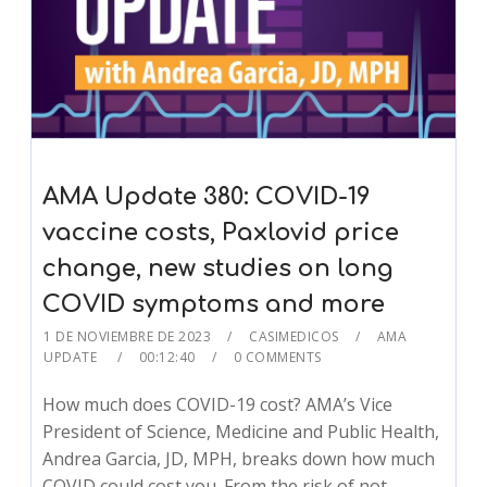
AMA Update 380: COVID-19
vaccine costs, Paxlovid price
change, new studies on long
COVID symptoms and more
1 DE NOVIEMBRE DE 2023
CASIMEDICOS
AMA
UPDATE
00:12:40
0 COMMENTS
How much does COVID-19 cost? AMA’s Vice
President of Science, Medicine and Public Health,
Andrea Garcia, JD, MPH, breaks down how much
COVID could cost you. From the risk of not