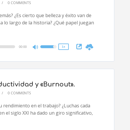
or
0 COMMENTS
decrease
2x
emás? ¿Es cierto que belleza y éxito van de
volume.
1.5x
 lo largo de la historia? ¿Qué papel juegan
1.25x
1x
0.75x
00:00
1x
Use
Up/Down
Arrow
keys
to
ductividad y «Burnout».
increase
or
0 COMMENTS
decrease
2x
tu rendimiento en el trabajo? ¿Luchas cada
volume.
1.5x
n el siglo XXI ha dado un giro significativo,
1.25x
1x
0.75x