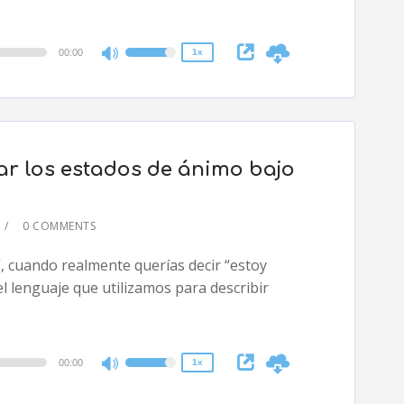
0.75x
00:00
1x
Use
Up/Down
Arrow
keys
to
tar los estados de ánimo bajo
increase
or
decrease
0 COMMENTS
volume.
2x
, cuando realmente querías decir “estoy
1.5x
l lenguaje que utilizamos para describir
1.25x
1x
0.75x
00:00
1x
Use
Up/Down