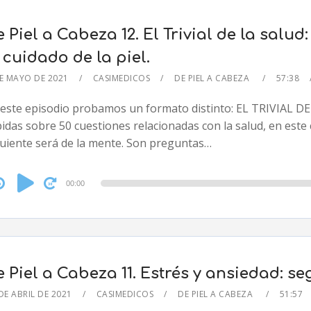
 Piel a Cabeza 12. El Trivial de la salu
 cuidado de la piel.
E MAYO DE 2021
CASIMEDICOS
DE PIEL A CABEZA
57:38
 este episodio probamos un formato distinto: EL TRIVIAL D
idas sobre 50 cuestiones relacionadas con la salud, en este 
guiente será de la mente. Son preguntas…
dio
00:00
yer
 Piel a Cabeza 11. Estrés y ansiedad: s
DE ABRIL DE 2021
CASIMEDICOS
DE PIEL A CABEZA
51:57