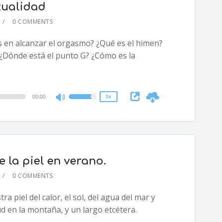
xualidad
0 COMMENTS
2x
ás en alcanzar el orgasmo? ¿Qué es el himen?
1.5x
? ¿Dónde está el punto G? ¿Cómo es la
1.25x
1x
0.75x
00:00
1x
Use
Up/Down
Arrow
keys
to
e la piel en verano.
increase
or
0 COMMENTS
decrease
2x
a piel del calor, el sol, del agua del mar y
volume.
1.5x
tud en la montaña, y un largo etcétera.
1.25x
1x