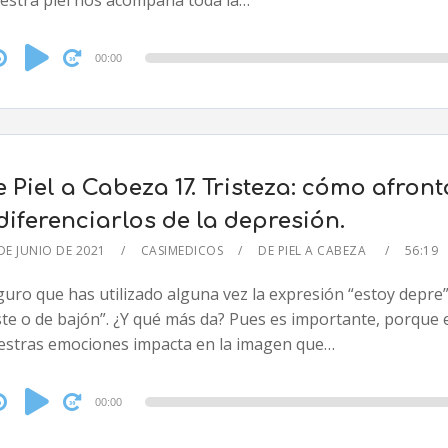
estra piel nos acompaña toda la…
dio
00:00
yer
 Piel a Cabeza 17. Tristeza: cómo afron
diferenciarlos de la depresión.
DE JUNIO DE 2021
CASIMEDICOS
DE PIEL A CABEZA
56:19
uro que has utilizado alguna vez la expresión “estoy depre”
ste o de bajón”. ¿Y qué más da? Pues es importante, porque e
estras emociones impacta en la imagen que…
dio
00:00
yer