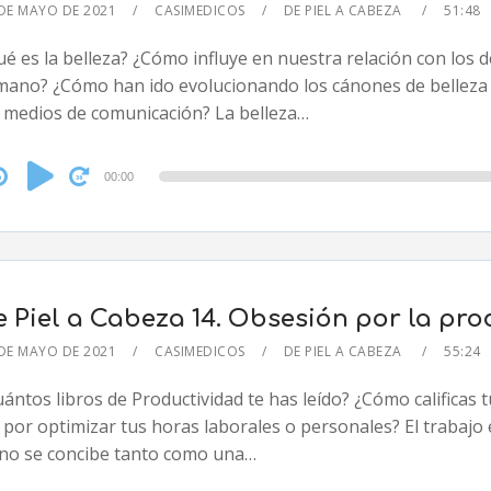
DE MAYO DE 2021
CASIMEDICOS
DE PIEL A CABEZA
51:48
é es la belleza? ¿Cómo influye en nuestra relación con los d
 mano? ¿Cómo han ido evolucionando los cánones de belleza a
s medios de comunicación? La belleza…
dio
00:00
yer
e Piel a Cabeza 14. Obsesión por la pro
DE MAYO DE 2021
CASIMEDICOS
DE PIEL A CABEZA
55:24
ántos libros de Productividad te has leído? ¿Cómo calificas 
 por optimizar tus horas laborales o personales? El trabajo e
 no se concibe tanto como una…