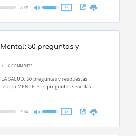
00:00
1x
Use
Up/Down
Arrow
keys
to
d Mental: 50 preguntas y
increase
or
decrease
0 COMMENTS
volume.
2x
DE LA SALUD, 50 preguntas y respuestas
1.5x
 caso, la MENTE. Son preguntas sencillas
1.25x
1x
0.75x
00:00
1x
Use
Up/Down
Arrow