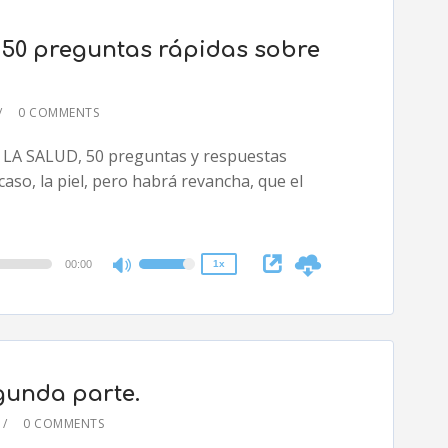
keys
to
d: 50 preguntas rápidas sobre
increase
or
decrease
0 COMMENTS
volume.
2x
E LA SALUD, 50 preguntas y respuestas
1.5x
caso, la piel, pero habrá revancha, que el
1.25x
1x
0.75x
00:00
1x
Use
Up/Down
Arrow
keys
to
egunda parte.
increase
or
0 COMMENTS
decrease
2x