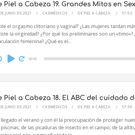
e Piel a Cabeza 19. Grandes Mitos en Se
DE JUNIO DE 2021
CASIMEDICOS
DE PIEL A CABEZA
51:53
ite el orgasmo clitoriano y vaginal? ¿Las mujeres tardan m
iste la virginidad? ¿Por qué los preliminares son un «timo»
aculación femenina? ¿Qué es el…
dio
00:00
yer
 Piel a Cabeza 18. El ABC del cuidado d
DE JUNIO DE 2021
CASIMEDICOS
DE PIEL A CABEZA
57:36
llegado el verano y con él la preocupación de proteger nuestr
 piscinas, de las picaduras de insecto en el campo, de la alti