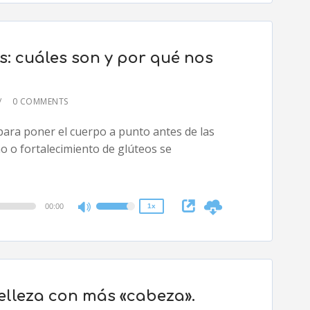
Arrow
keys
to
s: cuáles son y por qué nos
increase
or
decrease
0 COMMENTS
volume.
2x
 para poner el cuerpo a punto antes de las
1.5x
no o fortalecimiento de glúteos se
1.25x
1x
0.75x
00:00
1x
Use
Up/Down
Arrow
keys
to
elleza con más «cabeza».
increase