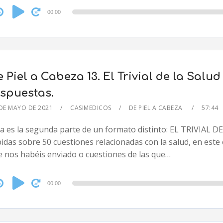
dio
00:00
yer
 Piel a Cabeza 13. El Trivial de la Salu
espuestas.
DE MAYO DE 2021
CASIMEDICOS
DE PIEL A CABEZA
57:44
ta es la segunda parte de un formato distinto: EL TRIVIAL 
idas sobre 50 cuestiones relacionadas con la salud, en este
e nos habéis enviado o cuestiones de las que…
dio
00:00
yer