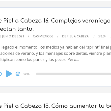
e Piel a Cabeza 16. Complejos veraniego
ectan tanto.
E JUNIO DE 2021
CASIMEDICOS
DE PIEL A CABEZA
58:34
llegado el momento, los medios ya hablan del “sprint” final
aciones de verano, y los mensajes sobre dietas, vientre pla
tiplican como los panes y los peces. Pero…
dio
00:00
yer
e Piel a Cabeza 15. Cómo aumentar tu b