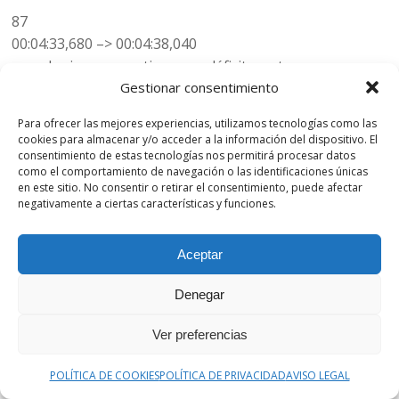
87
00:04:33,680 –> 00:04:38,040
que alguien que no tiene ese déficit y entonces
Gestionar consentimiento
realmente
Para ofrecer las mejores experiencias, utilizamos tecnologías como las
88
cookies para almacenar y/o acceder a la información del dispositivo. El
00:04:38,120 –> 00:04:40,720
consentimiento de estas tecnologías nos permitirá procesar datos
como el comportamiento de navegación o las identificaciones únicas
si toma mucha cantidad de lácteo le va a quedar
en este sitio. No consentir o retirar el consentimiento, puede afectar
negativamente a ciertas características y funciones.
89
00:04:40,759 –> 00:04:43,540
Aceptar
ese remanente sin capacidad de que se pueda digerir, le
Denegar
90
00:04:43,620 –> 00:04:46,819
Ver preferencias
fermenta y puede tener gases, pasar un rato molesto
POLÍTICA DE COOKIES
POLÍTICA DE PRIVACIDAD
AVISO LEGAL
con