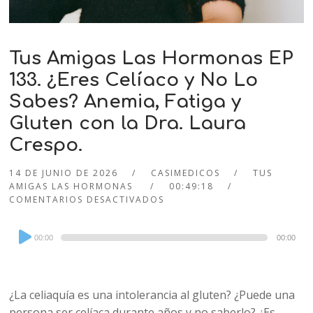
Tus Amigas Las Hormonas EP
133. ¿Eres Celíaco y No Lo
Sabes? Anemia, Fatiga y
Gluten con la Dra. Laura
Crespo.
14 DE JUNIO DE 2026
CASIMEDICOS
TUS
AMIGAS LAS HORMONAS
00:49:18
COMENTARIOS DESACTIVADOS
Audio
00:00
00:00
Player
¿La celiaquía es una intolerancia al gluten? ¿Puede una
persona ser celíaca durante años y no saberlo? ¿Es