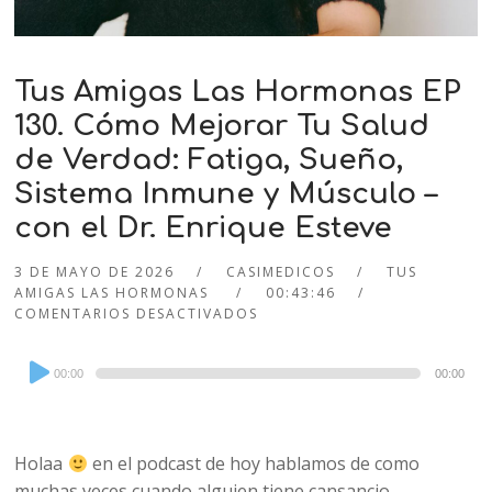
Tus Amigas Las Hormonas EP
130. Cómo Mejorar Tu Salud
de Verdad: Fatiga, Sueño,
Sistema Inmune y Músculo –
con el Dr. Enrique Esteve
3 DE MAYO DE 2026
CASIMEDICOS
TUS
AMIGAS LAS HORMONAS
00:43:46
COMENTARIOS DESACTIVADOS
Audio
00:00
00:00
Player
Holaa
en el podcast de hoy hablamos de como
muchas veces cuando alguien tiene cansancio