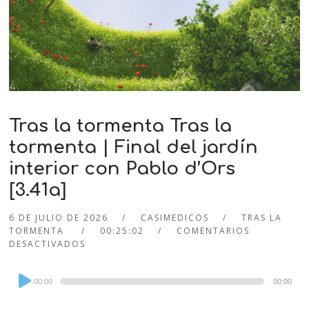
Tras la tormenta Tras la
tormenta | Final del jardín
interior con Pablo d’Ors
[3.41a]
6 DE JULIO DE 2026
CASIMEDICOS
TRAS LA
TORMENTA
00:25:02
COMENTARIOS
DESACTIVADOS
Audio
00:00
00:00
Player