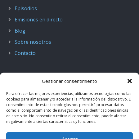
Episodios
Emisiones en directo
Blog
Sobre nosotros
Contacto
Gestionar consentimiento
Para ofrecer las mejores experiencias, utilizamos tecnologías como las
cookies para almacenar y/o acceder a la información del dispositivo. El
consentimiento de estas tecnologías nos permitirá procesar datos
como el comportamiento de navegación o las identificaciones únicas
en este sitio. No consentir o retirar el consentimiento, puede afectar
negativamente a ciertas características y funciones.
© 2018–2026
Podcast de Medicina · by casiMedicos
.