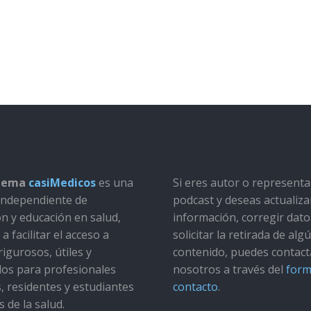
stema
casiMedicos
es una
Si eres autor o represent
a independiente de
podcast y deseas actualiza
ón y educación en salud,
información, corregir dato
a facilitar el acceso a
solicitar la retirada de alg
rigurosos, útiles y
contenido, puedes contact
dos para profesionales
nosotros a través del
form
s, residentes y estudiantes
contacto
.
s de la salud.