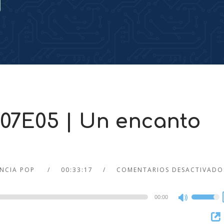
S07E05 | Un encanto
ENCIA POP
00:33:17
COMENTARIOS DESACTIVADO
00:00
Use
Up/Dow