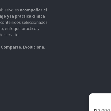
bjetivo es
acompañar el
je y la práctica clínica
contenidos seleccionados
io, enfoque práctico y
e servicio.
 Comparte. Evoluciona.
Para ofrece