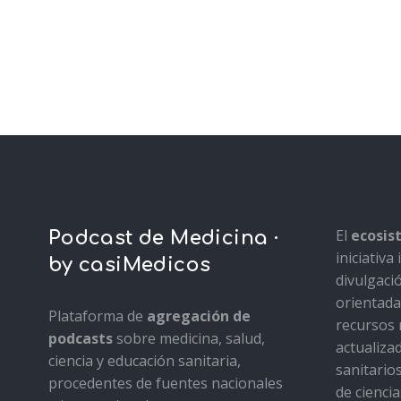
El
ecosi
Podcast de Medicina ·
iniciativ
by casiMedicos
divulgaci
orientada 
Plataforma de
agregación de
recursos 
podcasts
sobre medicina, salud,
actualiza
ciencia y educación sanitaria,
sanitario
procedentes de fuentes nacionales
de ciencia