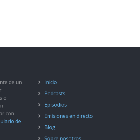
ante de un
Inicio
r
Podcasts
s o
Episodios
ún
ar con
Emisiones en directo
ulario de
Blog
Sobre nosotros