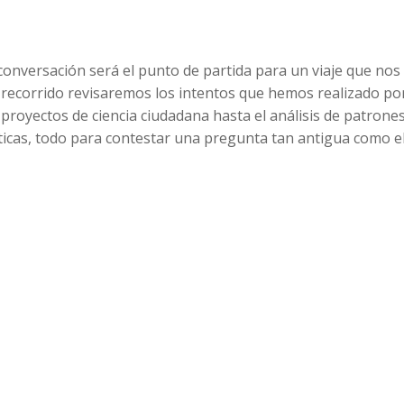
Arrow
keys
to
onversación será el punto de partida para un viaje que nos
increase
e recorrido revisaremos los intentos que hemos realizado po
or
 proyectos de ciencia ciudadana hasta el análisis de patrone
decreas
icas, todo para contestar una pregunta tan antigua como e
volume.