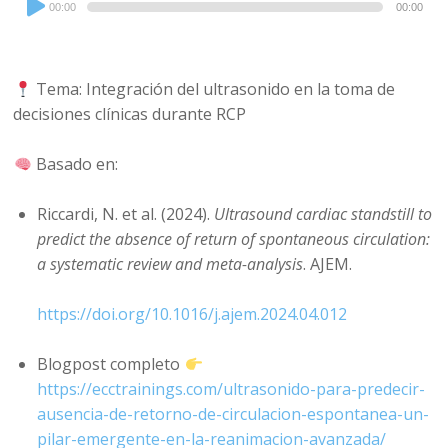
00:00
00:00
Player
Tema: Integración del ultrasonido en la toma de
decisiones clínicas durante RCP
Basado en:
Riccardi, N. et al. (2024).
Ultrasound cardiac standstill to
predict the absence of return of spontaneous circulation:
a systematic review and meta-analysis
. AJEM.
https://doi.org/10.1016/j.ajem.2024.04.012
Blogpost completo
https://ecctrainings.com/ultrasonido-para-predecir-
ausencia-de-retorno-de-circulacion-espontanea-un-
pilar-emergente-en-la-reanimacion-avanzada/