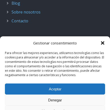
Blog
Sobre nosotros
Contacto
Gestionar consentimiento
Para ofrecer las mejores experiencias, utilizamos tecnologías como las
cookies para almacenar y/o acceder a la información del dispositivo. El
consentimiento de estas tecnologías nos permitirá procesar datos
como el comportamiento de navegación o las identificaciones únicas
en este sitio. No consentir o retirar el consentimiento, puede afectar
negativamente a ciertas características y funciones.
© 2018–2026
Podcast de Medicina · by casiMedicos
.
Aceptar
Proyecto nacido como
Radio casiMedicos
e integrado en el
ecosistema
casiMedicos
. Los contenidos pertenecen a sus
Denegar
autores originales y se muestran mediante
feeds oficiales
.