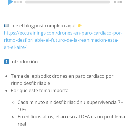
00:00
00:00
Player
Lee el blogpost completo aquí:
https://ecctrainings.com/drones-en-paro-cardiaco-por-
ritmo-desfibrilable-el-futuro-de-la-reanimacion-esta-
en-el-aire/
Introducción
Tema del episodio: drones en paro cardiaco por
ritmo desfibrilable
Por qué este tema importa:
Cada minuto sin desfibrilación ↓ supervivencia 7–
10%
En edificios altos, el acceso al DEA es un problema
real