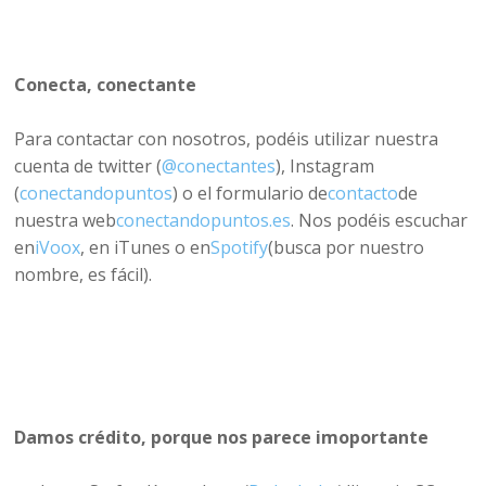
Conecta, conectante
Para contactar con nosotros, podéis utilizar nuestra
cuenta de twitter (
@conectantes
), Instagram
(
conectandopuntos
) o el formulario de
contacto
de
nuestra web
conectandopuntos.es
. Nos podéis escuchar
en
iVoox
, en iTunes o en
Spotify
(busca por nuestro
nombre, es fácil).
Damos crédito, porque nos parece imoportante