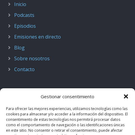
Inicio
Podcasts
Episodios
Emisiones en directo
Blog
Sobre nosotros
Contacto
Gestionar consentimiento
Para ofrecer las mejores experiencias, utilizamos tecnologías como las
cookies para almacenar y/o acceder a la información del dispositivo. El
consentimiento de estas tecnologías nos permitirá procesar datos
como el comportamiento de navegación o las identificaciones únicas
en este sitio. No consentir o retirar el consentimiento, puede afectar