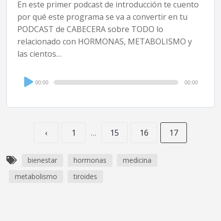
En este primer podcast de introducción te cuento
por qué este programa se va a convertir en tu
PODCAST de CABECERA sobre TODO lo
relacionado con HORMONAS, METABOLISMO y
las cientos…
Audio
00:00
00:00
Player
‹
1
…
15
16
17
bienestar
hormonas
medicina
metabolismo
tiroides