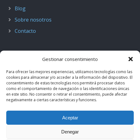
Blog
Sobre nosotros
Contacto
Gestionar consentimiento
Para ofrecer las mejores experiencias, utilizamos tecnologías como las
cookies para almacenar y/o acceder a la información del dispositivo. El
consentimiento de estas tecnologías nos permitirá procesar datos
como el comportamiento de navegación o las identificaciones únicas
en este sitio. No consentir o retirar el consentimiento, puede afectar
negativamente a ciertas características y funciones.
© 2018–2026
Podcast de Medicina · by casiMedicos
.
Aceptar
Proyecto nacido como
Radio casiMedicos
e integrado en el
ecosistema
casiMedicos
. Los contenidos pertenecen a sus
Denegar
autores originales y se muestran mediante
feeds oficiales
.